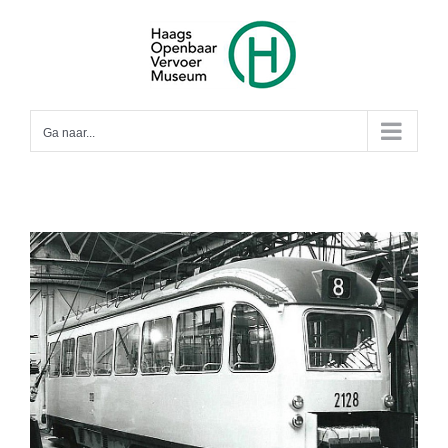
Ga
naar
inhoud
Ga naar...