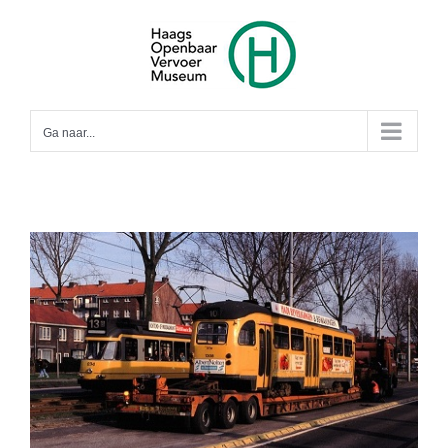
Ga
naar
inhoud
Ga naar...