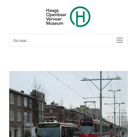
Ga
naar
inhoud
Ga naar...