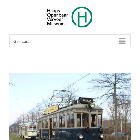
Ga
naar
inhoud
Ga naar...