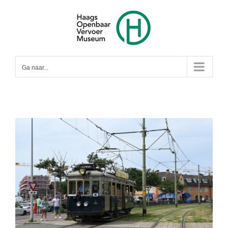
Ga
naar
inhoud
Ga naar...