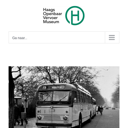
Ga
naar
inhoud
Ga naar...