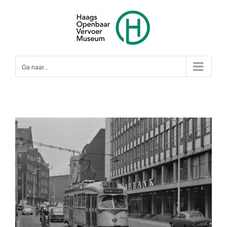
Ga
naar
inhoud
Ga naar...