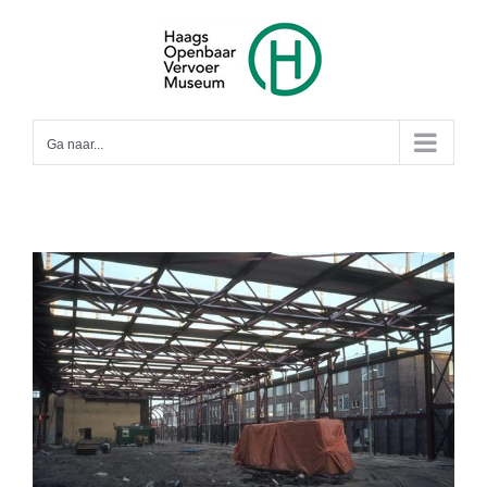
Ga
naar
inhoud
Ga naar...