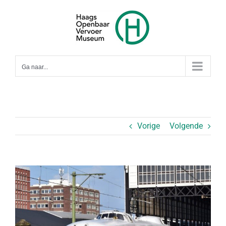
Ga
naar
inhoud
Ga naar...
Vorige
Volgende
Bekijk
grotere
afbeelding