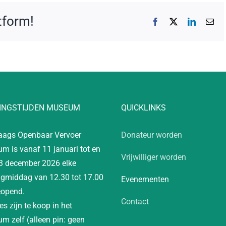
atform!
Facebook
X
LinkedIn
E-
mai
INGSTIJDEN MUSEUM
QUICKLINKS
aags Openbaar Vervoer
Donateur worden
m is vanaf 11 januari tot en
Vrijwilliger worden
3 december 2026 elke
gmiddag van 12.30 tot 17.00
Evenementen
eopend.
Contact
es zijn te koop in het
m zelf (alleen pin: geen