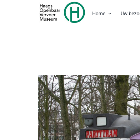
Ga
naar
Home
Uw bezo
inhoud
Bekijk
grotere
afbeelding