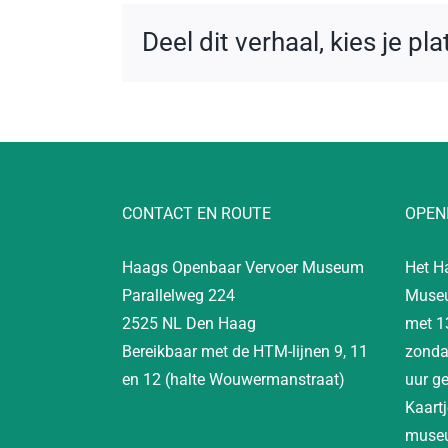
Deel dit verhaal, kies je pl
CONTACT EN ROUTE
OPEN
Haags Openbaar Vervoer Museum
Het H
Parallelweg 224
Museu
2525 NL Den Haag
met 1
Bereikbaar met de HTM-lijnen 9, 11
zonda
en 12 (halte Wouwermanstraat)
uur g
Kaartj
museu