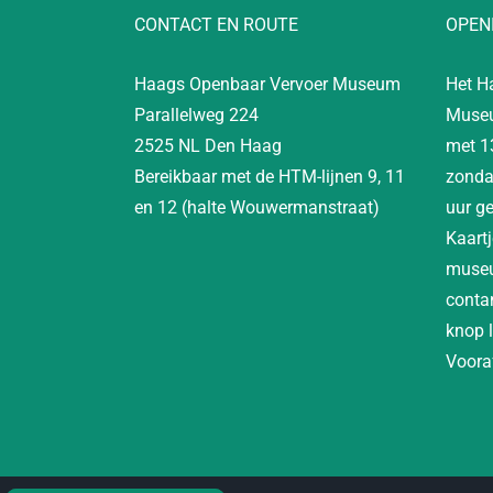
CONTACT EN ROUTE
OPEN
Haags Openbaar Vervoer Museum
Het H
Parallelweg 224
Museu
2525 NL Den Haag
met 1
Bereikbaar met de HTM-lijnen 9, 11
zonda
en 12 (halte Wouwermanstraat)
uur g
Kaartj
museu
contan
knop 
Vooraf