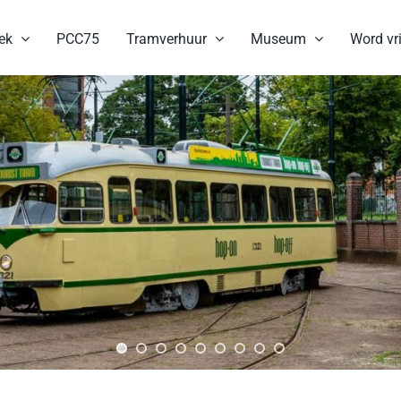
ek
PCC75
Tramverhuur
Museum
Word vri