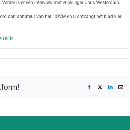
 Verder is er een interview met vrijwilliger Chris Westerduin.
ord dan donateur van het HOVM en u ontvangt het blad vier
K HIER
atform!
Facebook
X
LinkedIn
E-
mai