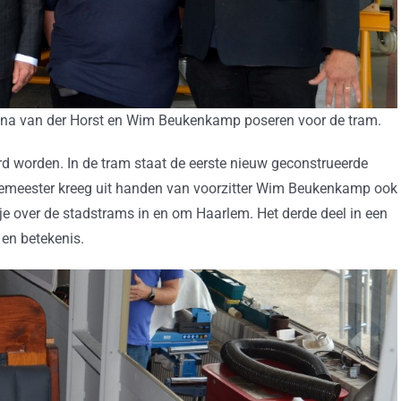
ina van der Horst en Wim Beukenkamp poseren voor de tram.
 worden. In de tram staat de eerste nieuw geconstrueerde
rgemeester kreeg uit handen van voorzitter Wim Beukenkamp ook
e over de stadstrams in en om Haarlem. Het derde deel in een
 en betekenis.