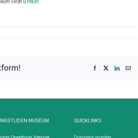
seum vindt u
HIER!
atform!
Facebook
X
LinkedIn
E-
mai
INGSTIJDEN MUSEUM
QUICKLINKS
aags Openbaar Vervoer
Donateur worden