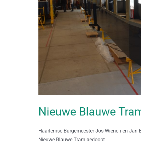
Nieuwe Blauwe Tra
Haarlemse Burgemeester Jos Wienen en Jan Be
Nieuwe Blauwe Tram gedoopt.