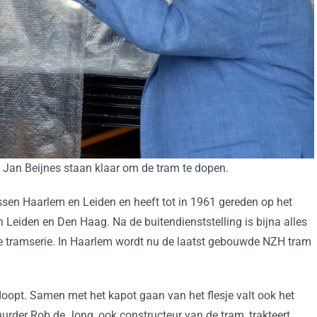
Jan Beijnes staan klaar om de tram te dopen.
ssen Haarlem en Leiden en heeft tot in 1961 gereden op het
 Leiden en Den Haag. Na de buitendienststelling is bijna alles
ze tramserie. In Haarlem wordt nu de laatst gebouwde NZH tram
doopt. Samen met het kapot gaan van het flesje valt ook het
rder Rob de Jong, ook constructeur van de tram, trakteert