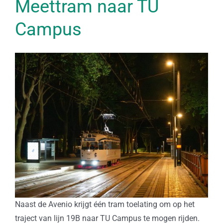
Meettram naar TU
Campus
Naast de Avenio krijgt één tram toelating om op het
traject van lijn 19B naar TU Campus te mogen rijden.