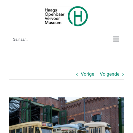
Ga
naar
inhoud
Ga naar...
Vorige
Volgende
Bekijk
grotere
afbeelding