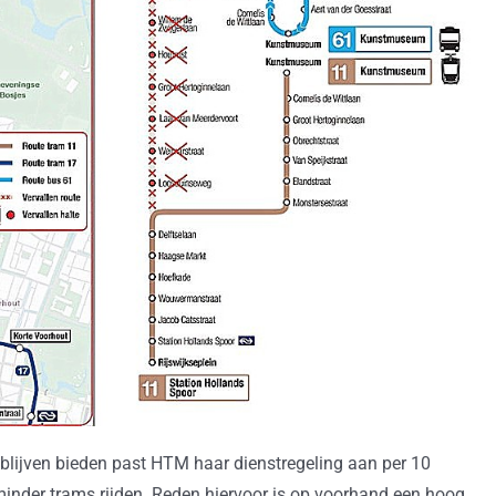
blijven bieden past HTM haar dienstregeling aan per 10
 minder trams rijden. Reden hiervoor is op voorhand een hoog