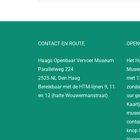
CONTACT EN ROUTE
OPEN
Haags Openbaar Vervoer Museum
Het H
Parallelweg 224
Museu
2525 NL Den Haag
met 1
Bereikbaar met de HTM-lijnen 9, 11
zonda
en 12 (halte Wouwermanstraat)
uur g
Kaartj
museu
contan
knop 
Vooraf