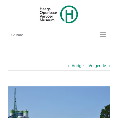
Ga
naar
inhoud
Ga naar...
Vorige
Volgende
Bekijk
grotere
afbeelding