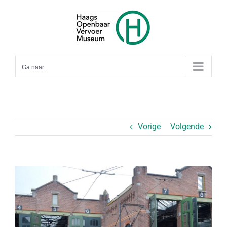
Ga
naar
inhoud
Ga naar...
Vorige
Volgende
Bekijk
grotere
afbeelding