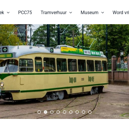
ek
PCC75
Tramverhuur
Museum
Word vri