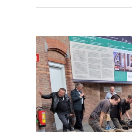
Bekijk
grotere
afbeelding