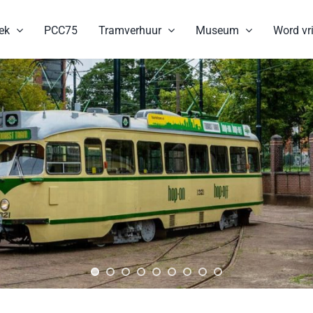
ek
PCC75
Tramverhuur
Museum
Word vri