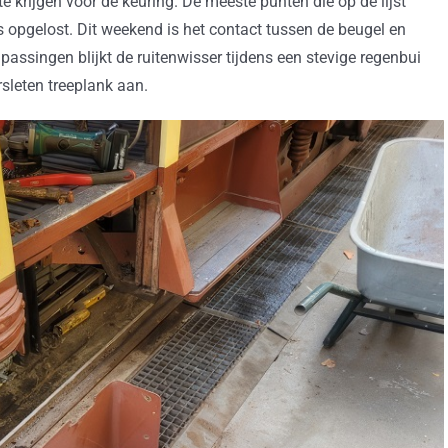
 krijgen voor de keuring. De meeste punten die op de lijst
s opgelost. Dit weekend is het contact tussen de beugel en
assingen blijkt de ruitenwisser tijdens een stevige regenbui
sleten treeplank aan.