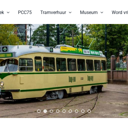
ek
PCC75
Tramverhuur
Museum
Word vri