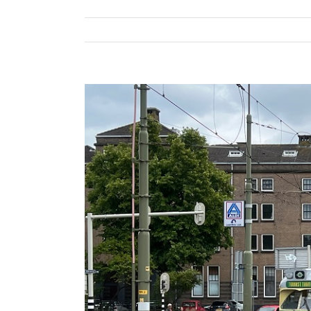
Bekijk
grotere
afbeelding