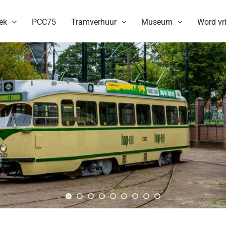
ek
PCC75
Tramverhuur
Museum
Word vri