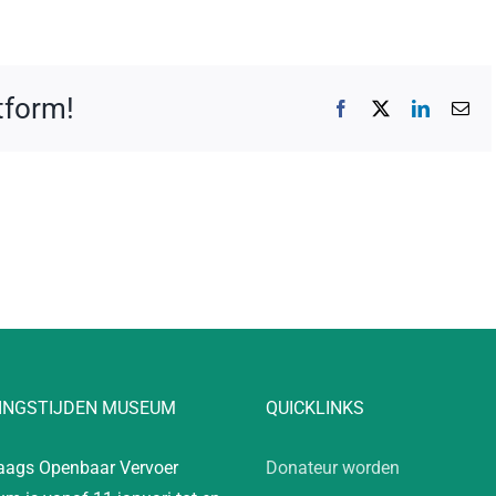
atform!
Facebook
X
LinkedIn
E-
mai
INGSTIJDEN MUSEUM
QUICKLINKS
aags Openbaar Vervoer
Donateur worden