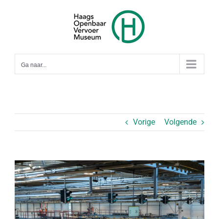
Ga
naar
inhoud
Ga naar...
Vorige
Volgende
Bekijk
grotere
afbeelding