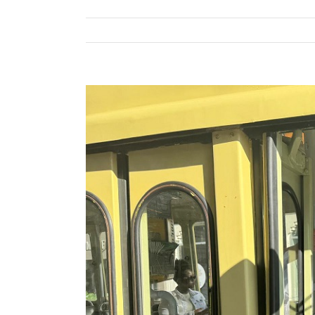
Bekijk
grotere
afbeelding