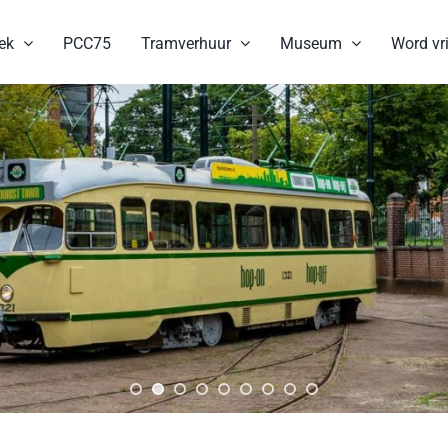
ek
PCC75
Tramverhuur
Museum
Word vri