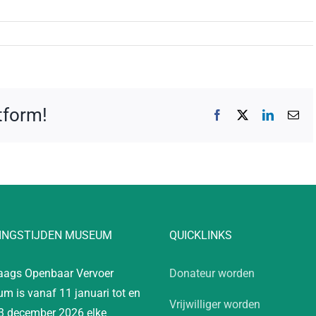
atform!
Facebook
X
LinkedIn
E-
mai
INGSTIJDEN MUSEUM
QUICKLINKS
aags Openbaar Vervoer
Donateur worden
m is vanaf 11 januari tot en
Vrijwilliger worden
3 december 2026 elke