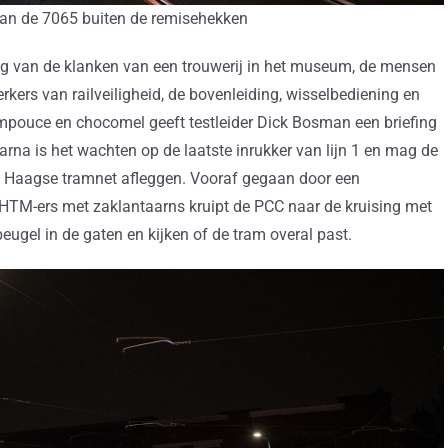
van de 7065 buiten de remisehekken
ng van de klanken van een trouwerij in het museum, de mensen
ers van railveiligheid, de bovenleiding, wisselbediening en
ompouce en chocomel geeft testleider Dick Bosman een briefing
rna is het wachten op de laatste inrukker van lijn 1 en mag de
et Haagse tramnet afleggen. Vooraf gegaan door een
TM-ers met zaklantaarns kruipt de PCC naar de kruising met
ugel in de gaten en kijken of de tram overal past.