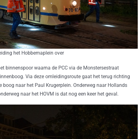
eiding het Hobbemaplein over
r het binnenspoor waarna de PCC via de Monstersestraat
innenboog. Via deze omleidingsroute gaat het terug richting
de boog naar het Paul Krugerplein. Onderweg naar Hollands
 onderweg naar het HOVM is dat nog een keer het geval.