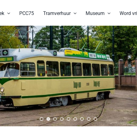
ek
PCC75
Tramverhuur
Museum
Word vri