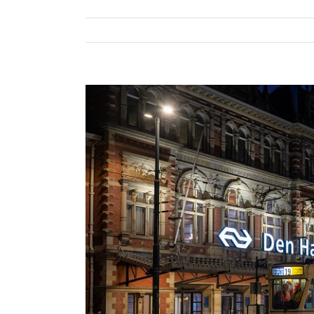
Bekijk
grotere
afbeelding