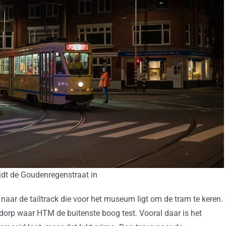
jdt de Goudenregenstraat in
 naar de tailtrack die voor het museum ligt om de tram te keren.
ndorp waar HTM de buitenste boog test. Vooral daar is het