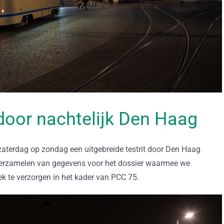
 door nachtelijk Den Haag
zaterdag op zondag een uitgebreide testrit door Den Haag
t verzamelen van gegevens voor het dossier waarmee we
k te verzorgen in het kader van PCC 75.