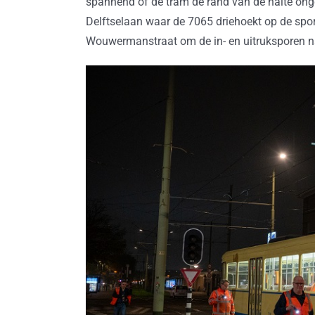
spannend of de tram de rand van de halte onge
Delftselaan waar de 7065 driehoekt op de sp
Wouwermanstraat om de in- en uitruksporen n