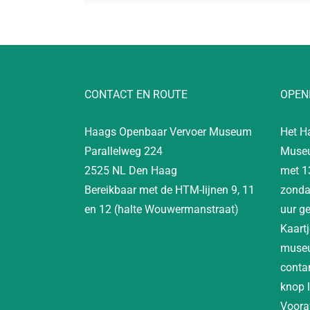
CONTACT EN ROUTE
OPEN
Haags Openbaar Vervoer Museum
Het H
Parallelweg 224
Museu
2525 NL Den Haag
met 1
Bereikbaar met de HTM-lijnen 9, 11
zonda
en 12 (halte Wouwermanstraat)
uur g
Kaartj
museu
contan
knop 
Vooraf