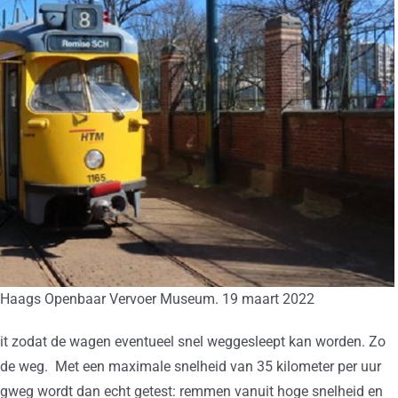
het Haags Openbaar Vervoer Museum. 19 maart 2022
uit zodat de wagen eventueel snel weggesleept kan worden. Zo
in de weg. Met een maximale snelheid van 35 kilometer per uur
ugweg wordt dan echt getest: remmen vanuit hoge snelheid en