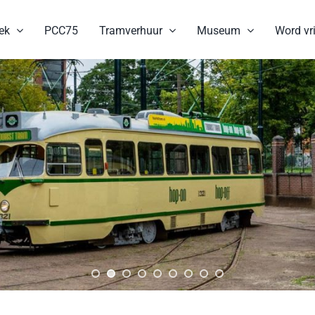
ek
PCC75
Tramverhuur
Museum
Word vri