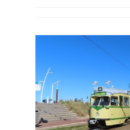
Bekijk
grotere
afbeelding