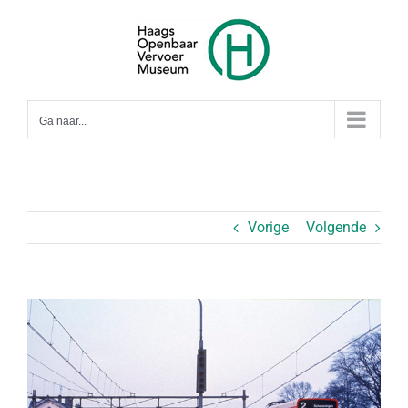
Ga
naar
inhoud
Ga naar...
Vorige
Volgende
Bekijk
grotere
afbeelding