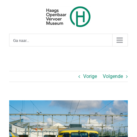
Ga
naar
inhoud
Ga naar...
Vorige
Volgende
Bekijk
grotere
afbeelding