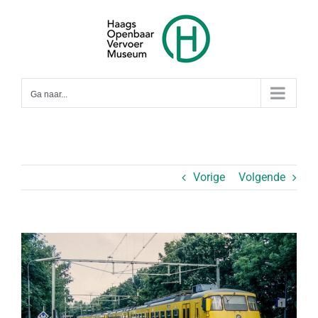
Ga
naar
inhoud
Ga naar...
Vorige
Volgende
Bekijk
grotere
afbeelding