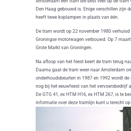
Amsterdam een tram die best veel op de tram v
Den Haag gebouwd is. Enige verschillen zijn d
heeft twee koplampen in plaats van één.
De tram wordt op 22 november 1980 verhuisd
Groningse motorwagen verbouwd. Op 7 maart 1
Grote Markt van Groningen.
Na afloop van het feest keert de tram terug
Daarna gaat de tram weer naar Amsterdam om 
onderhoudsbeurten in 1987 en 1992 wordt de 4
nog bij het eeuwfeest van het vervoersbedrijf
De GTG 41, ex HTM H16, ex HTM 267, is te b
informatie over deze tramlijn kunt u terecht o