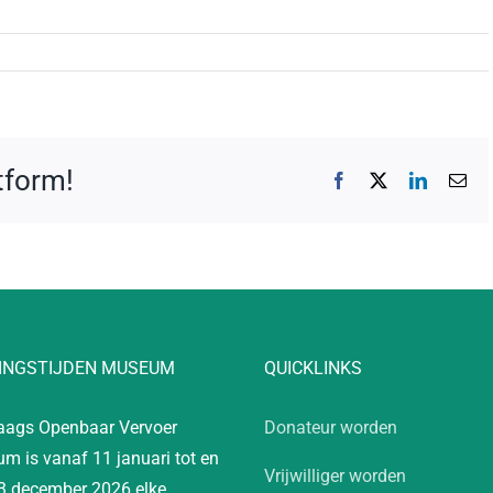
atform!
Facebook
X
LinkedIn
E-
mai
INGSTIJDEN MUSEUM
QUICKLINKS
aags Openbaar Vervoer
Donateur worden
m is vanaf 11 januari tot en
Vrijwilliger worden
3 december 2026 elke