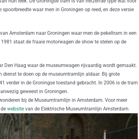
an hun leek. De Groningse tram is van hetzelfde type wat voor
e spoorbreedte waar men in Groningen op reed, en deze versie
 van Amsterdam naar Groningen waar men de pekeltram in een
981 staat de fraaie motorwagen de show te stelen op de
 naar Den Haag waar de museumwagen rijvaardig wordt gemaakt.
dienst te doen op de museumtramlijn aldaar. Bij grote
1 verder in de Groningse toestand gebracht. In 2006 is de tram
 aanwezig geweest in Groningen.
ewonderen bij de Museumtramlijn in Amsterdam. Voor meer
p de
website
van de Elektrische Museumtramlijn Amsterdam.