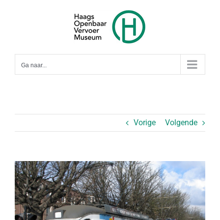
Ga
naar
inhoud
Ga naar...
Vorige
Volgende
Bekijk
grotere
afbeelding