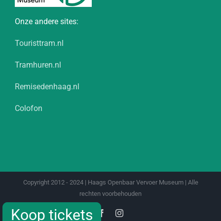
Onze andere sites:
Touristtram.nl
Tramhuren.nl
Remisedenhaag.nl
Colofon
Copyright 2012 - 2024 | Haags Openbaar Vervoer Museum | Alle
rechten voorbehouden
Koop tickets
Koop tickets
Facebook
Instagram