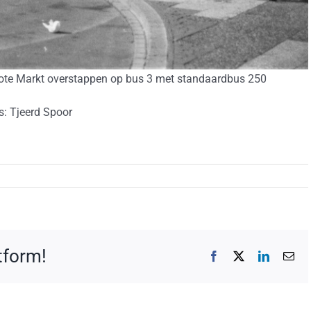
rote Markt overstappen op bus 3 met standaardbus 250
: Tjeerd Spoor
atform!
Facebook
X
LinkedIn
E-
mai