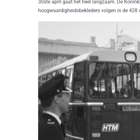
30ste april gaat het heel langzaam. De Koninkl
hoogwaardigheidsbekleders volgen in de 428 d