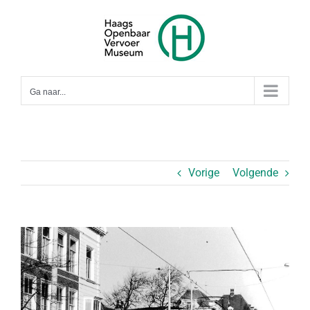
Ga
naar
inhoud
Ga naar...
Vorige
Volgende
Bekijk
grotere
afbeelding