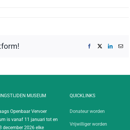
atform!
Facebook
X
LinkedIn
E-
mai
INGSTIJDEN MUSEUM
QUICKLINKS
aags Openbaar Vervoer
Donateur worden
m is vanaf 11 januari tot en
Vrijwilliger worden
3 december 2026 elke