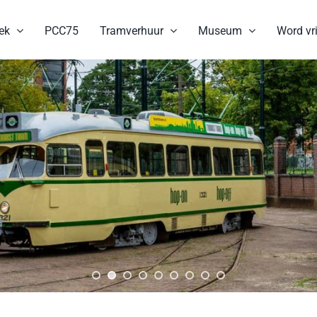
ek
PCC75
Tramverhuur
Museum
Word vri