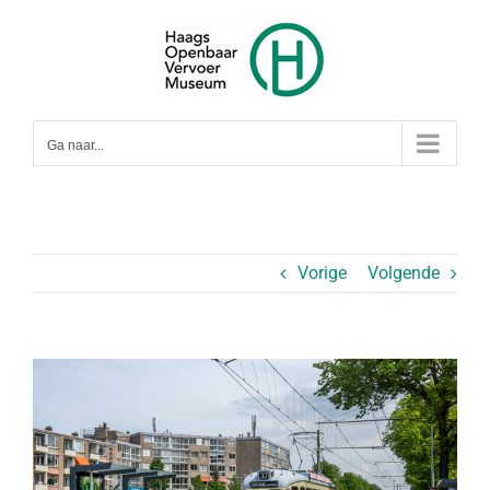
Ga
naar
inhoud
Ga naar...
Vorige
Volgende
Bekijk
grotere
afbeelding