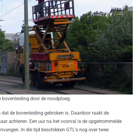
e bovenleiding door de noodploeg.
en dat de bovenleiding gebroken is. Daardoor raakt de
 naar achteren. Een uur na het voorval is de opgetrommelde
nvangen. In die tijd beschikken GTL’s nog over twee