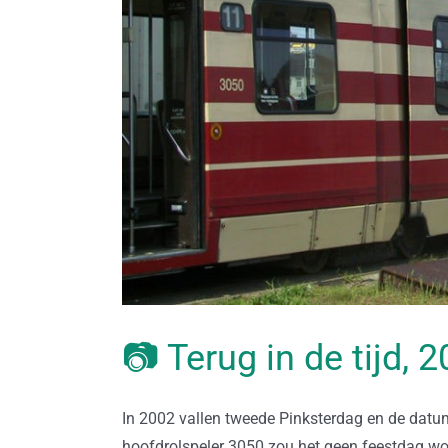
📷 Terug in de tijd, 
In 2002 vallen tweede Pinksterdag en de dat
hoofdrolspeler 3050 zou het geen feestdag wo