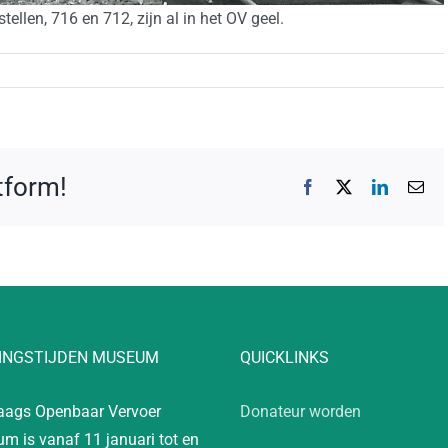
ellen, 716 en 712, zijn al in het OV geel.
atform!
Facebook
X
LinkedIn
E-
mai
INGSTIJDEN MUSEUM
QUICKLINKS
aags Openbaar Vervoer
Donateur worden
m is vanaf 11 januari tot en