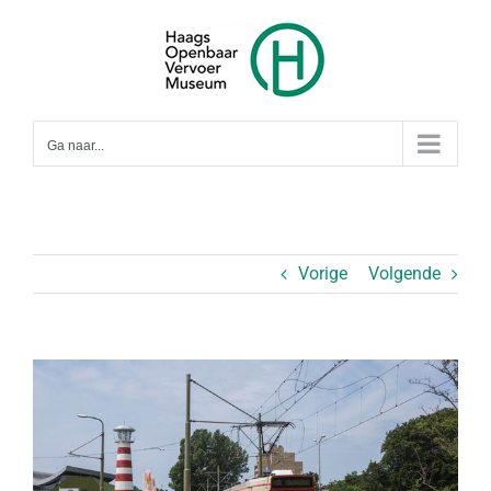
Ga
naar
inhoud
Ga naar...
Vorige
Volgende
Bekijk
grotere
afbeelding