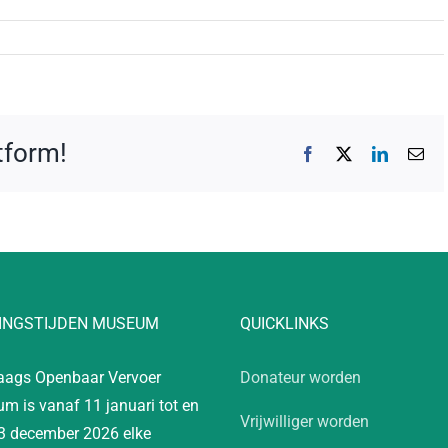
atform!
Facebook
X
LinkedIn
E-
mai
INGSTIJDEN MUSEUM
QUICKLINKS
aags Openbaar Vervoer
Donateur worden
m is vanaf 11 januari tot en
Vrijwilliger worden
3 december 2026 elke