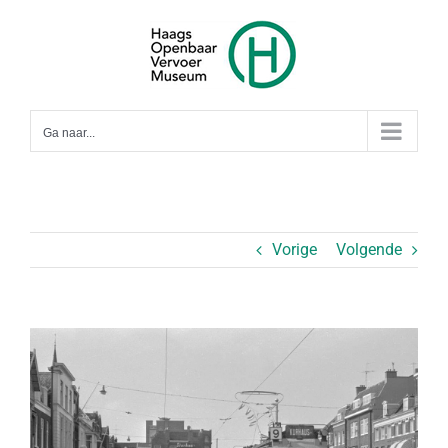
Ga
naar
inhoud
Ga naar...
Vorige
Volgende
Bekijk
grotere
afbeelding