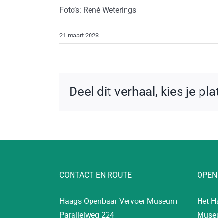
Foto’s: René Weterings
21 maart 2023
Deel dit verhaal, kies je pl
CONTACT EN ROUTE
OPEN
Haags Openbaar Vervoer Museum
Het H
Parallelweg 224
Museu