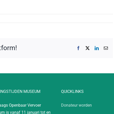
atform!
Facebook
X
LinkedIn
E-
mai
INGSTIJDEN MUSEUM
QUICKLINKS
aags Openbaar Vervoer
Donateur worden
m is vanaf 11 januari tot en