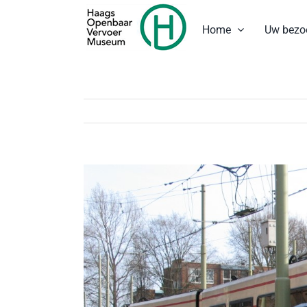
Ga
naar
Home
Uw bezo
inhoud
Bekijk
grotere
afbeelding