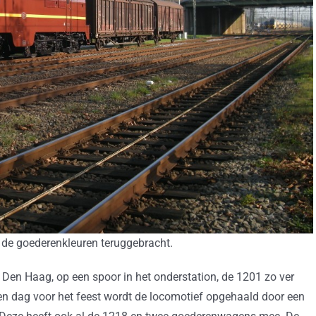
de goederenkleuren teruggebracht.
 Den Haag, op een spoor in het onderstation, de 1201 zo ver
Een dag voor het feest wordt de locomotief opgehaald door een