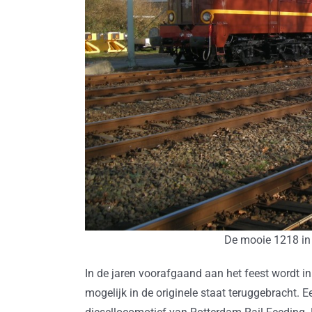
De mooie 1218 in 
In de jaren voorafgaand aan het feest wordt in
mogelijk in de originele staat teruggebracht. 