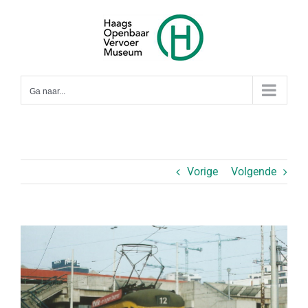
Ga
naar
inhoud
Ga naar...
Vorige
Volgende
Bekijk
grotere
afbeelding