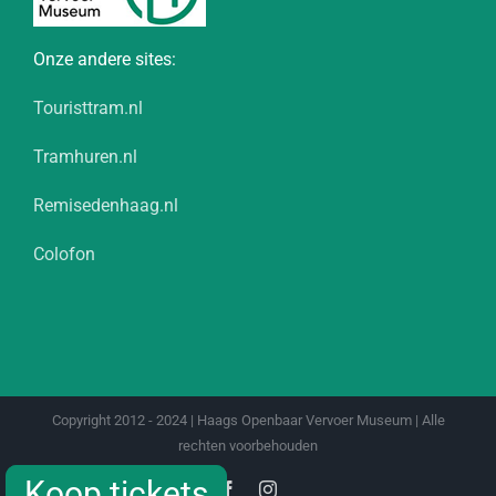
Onze andere sites:
Touristtram.nl
Tramhuren.nl
Remisedenhaag.nl
Colofon
Copyright 2012 - 2024 | Haags Openbaar Vervoer Museum | Alle
rechten voorbehouden
Koop tickets
Koop tickets
Facebook
Instagram